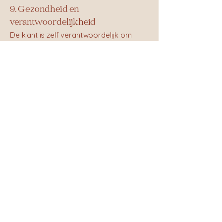
9. Gezondheid en
verantwoordelijkheid
De klant is zelf verantwoordelijk om
eventuele medische of fysieke
beperkingen vooraf te melden. Bij twijfel
wordt aangeraden een arts te
raadplegen voor deelname.
10. Intellectueel eigendom
Alle inhoud van de website en app
(teksten, logo’s, materialen en branding)
blijft eigendom van Atelier Axl en mag
niet worden gekopieerd zonder
toestemming.
11. Wijzigingen
Atelier Axl behoudt zich het recht voor
om deze voorwaarden op elk moment
te wijzigen. De meest recente versie is